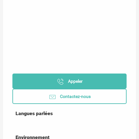
Appeler
Contactez-nous
Langues parlées
Langues parlées
Environnement
Environnement