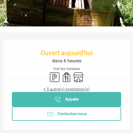
Ouverture et coordonnées
Ouvert aujourd'hui
dans 6 heures
Voir les horaires
Parking
Vente à emporter
Boutique
+ 5 autre(s) prestation(s)
Appeler
Contactez-nous