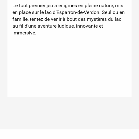
Le tout premier jeu à énigmes en pleine nature, mis
E
en place sur le lac d’Esparron-de-Verdon. Seul ou en
E
famille, tentez de venir à bout des mystères du lac
b
au fil d’une aventure ludique, innovante et
p
immersive.
d
G
a
u
g
l
a
e
u