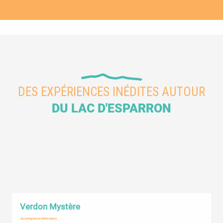
DES EXPÉRIENCES INÉDITES AUTOUR
DU LAC D'ESPARRON
Verdon Mystère
Jeu à énigmes en pleine nature
déc