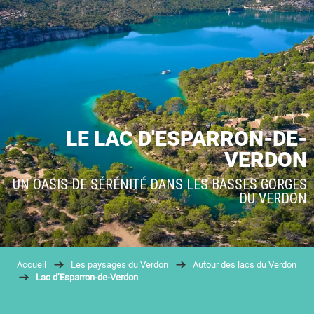
LE LAC D'ESPARRON-DE-
VERDON
UN OASIS DE SÉRÉNITÉ DANS LES BASSES GORGES
DU VERDON
Accueil
Les paysages du Verdon
Autour des lacs du Verdon
Lac d’Esparron-de-Verdon