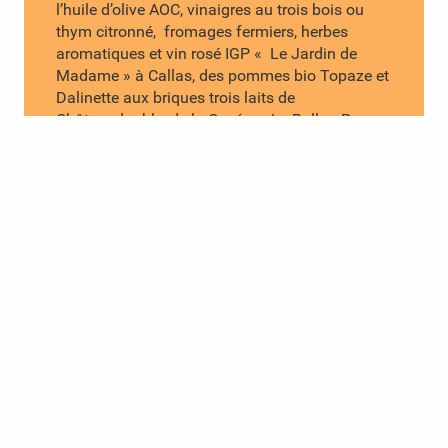
l’huile d’olive AOC, vinaigres au trois bois ou
thym citronné, fromages fermiers, herbes
aromatiques et vin rosé IGP « Le Jardin de
Madame » à Callas, des pommes bio Topaze et
Dalinette aux briques trois laits de
Châteaudouble, de la Cuvée « Le Ballon Rouge
» et huile d’olive bio AOC de Claviers, des
pommes de terre, truffes et miel à Comps-sur-
Artuby, de l’huile du Moulin de Figanières,
produits fermiers au lait de vache et lentilles,
pois chiche, pommes de terre de la Roque
Esclapon …
Remplissez votre panier, faites vos emplettes et
goûtez les saveurs de notre terroir.
Vous trouverez en Dracénie Provence Verdon de
quoi réveiller vos papilles !
Liser le guide !