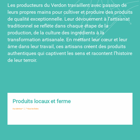
Les producteurs du Verdon travaillent avec passion de
leurs propres mains pour cultiver et produire des produits
de qualité exceptionnelle. Leur dévouement à l’artisanat
traditionnel se reflète dans chaque étape de la
production, de la culture des ingrédients à la
transformation artisanale. En mettant leur cœur et leur
âme dans leur travail, ces artisans créent des produits
authentiques qui captivent les sens et racontent l’histoire
de leur terroir.
Produits locaux et ferme
e
Aux alentours de Gréoux les Bains
aux