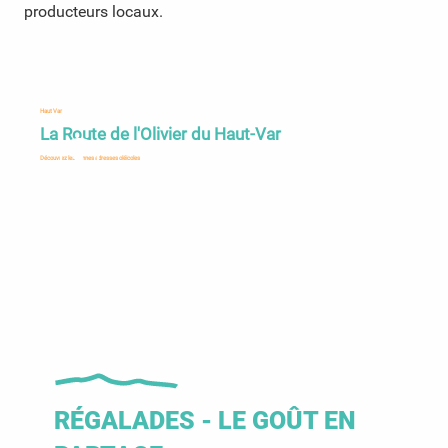
producteurs locaux.
Haut Var
Va
La Route de l'Olivier du Haut-Var
U
Découvrez les bonnes adresses oléicoles
pou
RÉGALADES - LE GOÛT EN