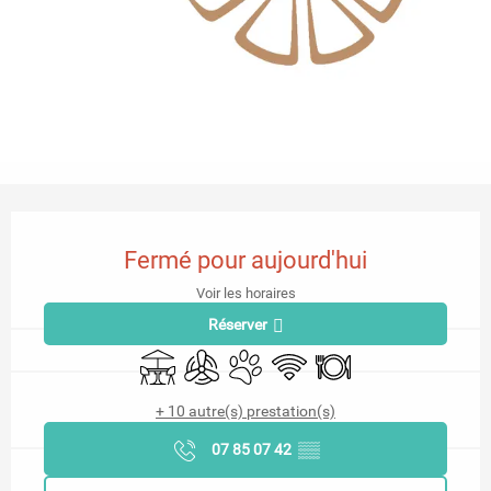
Ouverture et coordonnées
Fermé pour aujourd'hui
Voir les horaires
Réserver
Terrasse
Air conditionné
Animaux acceptés
WiFi
Restaurant
+ 10 autre(s) prestation(s)
07 85 07 42
▒▒