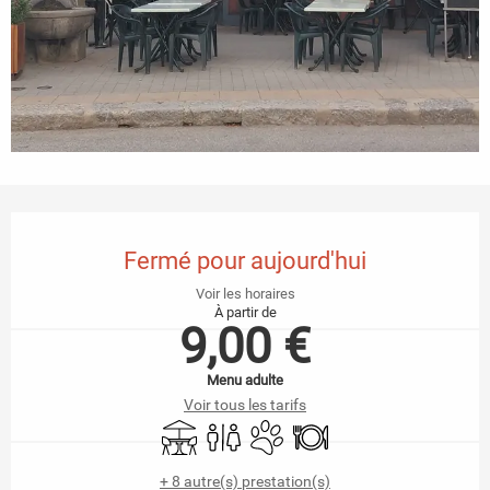
Ouverture et coordonnées
Fermé pour aujourd'hui
Voir les horaires
À partir de
9,00 €
Menu adulte
Voir tous les tarifs
Terrasse
Toilettes
Animaux acceptés
Restaurant
+ 8 autre(s) prestation(s)