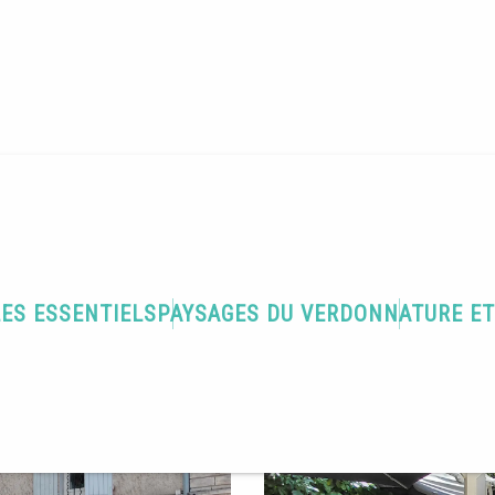
Terre de gastronomie
Le Fournil du Verdon restaurant
t
MÉDITERRANÉENNE
CUISINE ITALIENNE
PROPOSE DES PLATS FAITS MAISON
PLATS VÉ
LES ESSENTIELS
PAYSAGES DU VERDON
NATURE E
M'y rendre