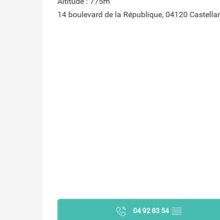
Altitude : 775m
14 boulevard de la République, 04120 Castella
04 92 83 54
▒▒