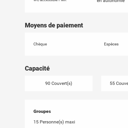
en autonomie
Moyens de paiement
Chèque
Espèces
Capacité
90 Couvert(s)
55 Couver
Groupes
Groupes
15 Personne(s) maxi