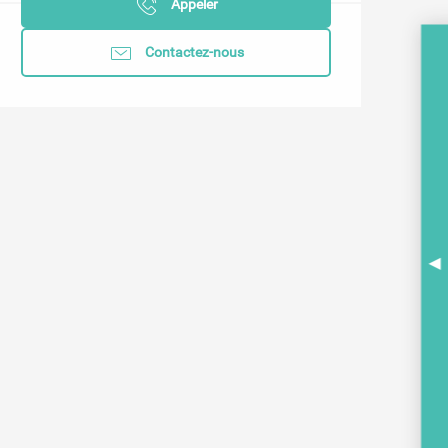
Appeler
Contactez-nous
A
BR