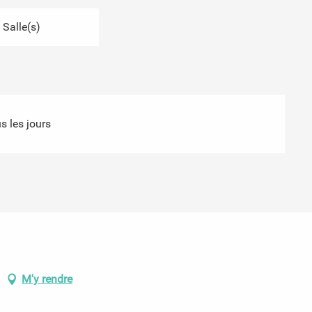
 Salle(s)
s les jours
M'y rendre