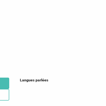
Langues parlées
Langues parlées