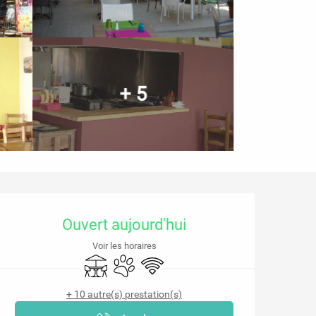
+ 5
Ouverture et coordonnées
Ouvert aujourd'hui
Voir les horaires
Terrasse
Animaux acceptés
WiFi
+ 10 autre(s) prestation(s)