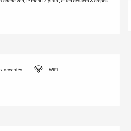
 chêne vert, le menu 3 plats , et les dessers & crêpes 
x acceptés
WiFi