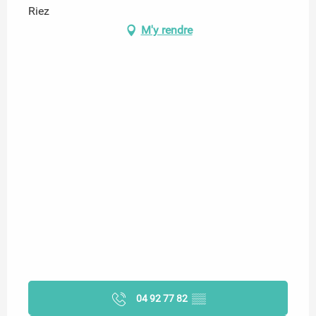
Riez
M'y rendre
04 92 77 82
▒▒