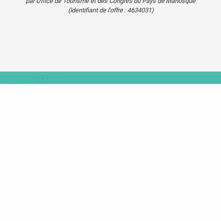
par Office de Tourisme et des Congrès du Pays de Manosque
(Identifiant de l'offre :
4634031
)
Agenda
Blog
Carte touristique
Se
déplacer
dans le
Verdon
Mentions légales
Plan du site
Cookies