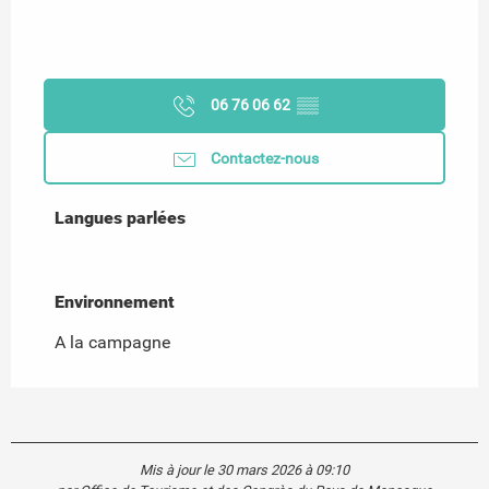
06 76 06 62
▒▒
Contactez-nous
Langues parlées
Langues parlées
Environnement
Environnement
A la campagne
Mis à jour le 30 mars 2026 à 09:10