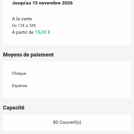
Du
Jusqu'au
4 avril 2026
15 novembre 2026
au
15 novembre 2026
A la carte
De 15€ à 38€
À partir de
15,00 €
Moyens de paiement
Chèque
Espèces
Capacité
80 Couvert(s)