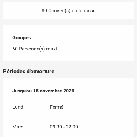
80 Couvert(s) en terrasse
Groupes
Groupes
60 Personne(s) maxi
Périodes d'ouverture
Du
Jusqu'au
4 avril 2026
15 novembre 2026
au
15 novembre 2026
Lundi
Fermé
Mardi
09:30 - 22:00