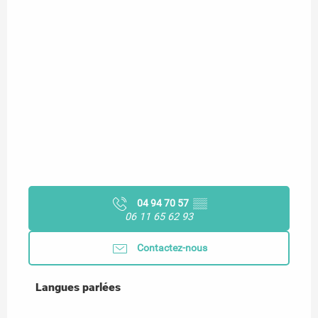
04 94 70 57
▒▒
06 11 65 62 93
Contactez-nous
Langues parlées
Langues parlées