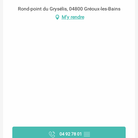
Rond-point du Grysélis, 04800 Gréoux-les-Bains
M'y rendre
04 92 78 01
▒▒