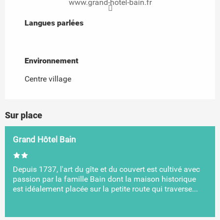
www.grand-hotel-bain.fr
Langues parlées
Langues parlées
Environnement
Environnement
Centre village
Sur place
Grand Hôtel Bain
Depuis 1737, l'art du gîte et du couvert est cultivé avec
passion par la famille Bain dont la maison historique
est idéalement placée sur la petite route qui traverse...
Comps-sur-Artuby