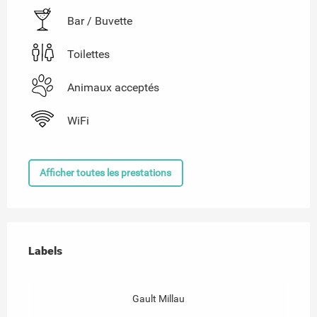
Bar / Buvette
Toilettes
Animaux acceptés
WiFi
Afficher toutes les prestations
Offres de prestations
Labels
Labels
Gault Millau