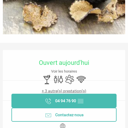
Ouverture et coordonnées
Ouvert aujourd'hui
Voir les horaires
Bar / Buvette
Toilettes
Animaux acceptés
WiFi
+ 3 autre(s) prestation(s)
04 94 76 90
▒▒
Contactez-nous