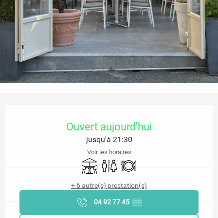
Ouverture et coordonnées
Ouvert aujourd'hui
jusqu'à 21:30
Voir les horaires
Terrasse
Toilettes
Restaurant
+ 6 autre(s) prestation(s)
04 92 77 45
▒▒