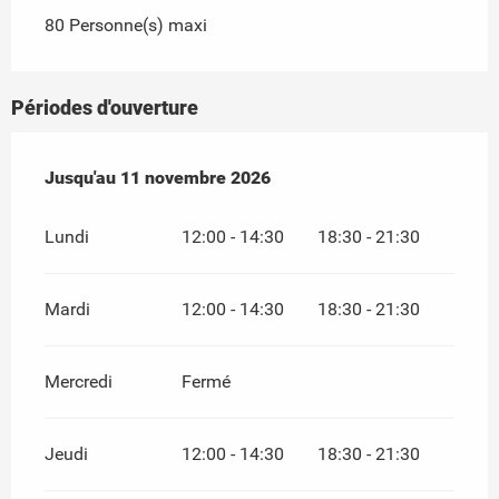
80 Personne(s) maxi
Périodes d'ouverture
Du
Jusqu'au
16 février 2026
11 novembre 2026
au
11 novembre 2026
Lundi
12:00 - 14:30
18:30 - 21:30
Mardi
12:00 - 14:30
18:30 - 21:30
Mercredi
Fermé
Jeudi
12:00 - 14:30
18:30 - 21:30