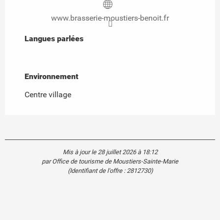
www.brasserie-moustiers-benoit.fr
Langues parlées
Langues parlées
Environnement
Environnement
Centre village
Mis à jour le 28 juillet 2026 à 18:12
par Office de tourisme de Moustiers-Sainte-Marie
(Identifiant de l'offre :
2812730
)