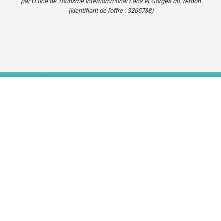
par Office de Tourisme Intercommunal Lacs et Gorges du Verdon
(Identifiant de l'offre :
3265788
)
Agenda
Blog
Carte touristique
Se
déplacer
dans le
Verdon
Mentions légales
Plan du site
Cookies