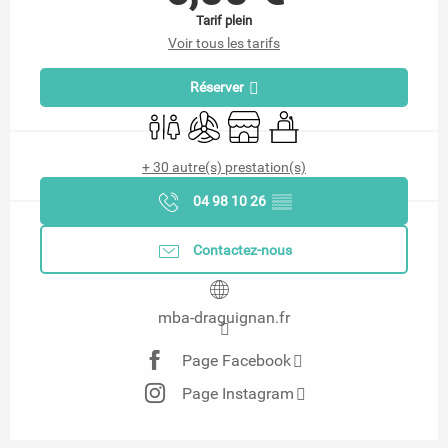
Tarif plein
Voir tous les tarifs
Réserver
Toilettes
Air conditionné
Boutique
Séminaires
+ 30 autre(s) prestation(s)
04 98 10 26
▒▒
Contactez-nous
mba-draguignan.fr
Page Facebook
Page Instagram