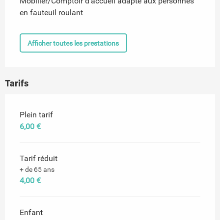
Mobilier/Comptoir d'accueil adapté aux personnes
en fauteuil roulant
Afficher toutes les prestations
Tarifs
Tarifs 2026
Plein tarif
6,00 €
Tarif réduit
+ de 65 ans
4,00 €
Enfant