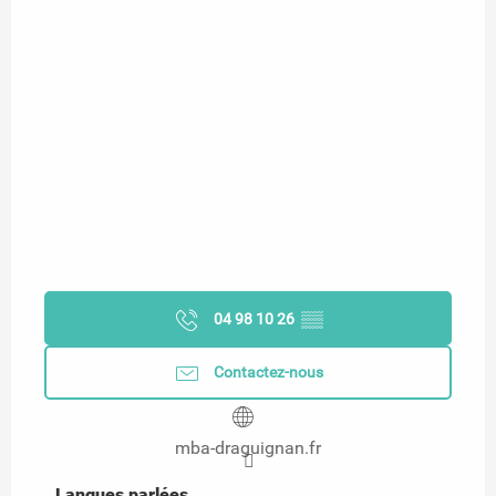
04 98 10 26
▒▒
Contactez-nous
mba-draguignan.fr
Langues parlées
Langues parlées