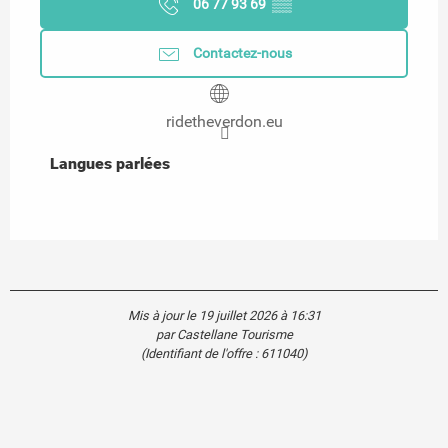
06 77 93 69
▒▒
Contactez-nous
ridetheverdon.eu
Langues parlées
Langues parlées
Mis à jour le 19 juillet 2026 à 16:31
par Castellane Tourisme
(Identifiant de l'offre :
611040
)