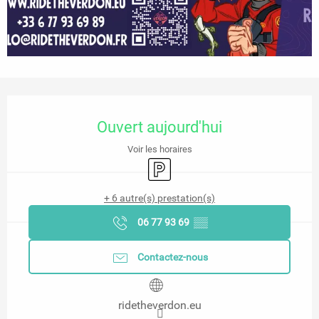
Ouverture et coordonnées
Ouvert aujourd'hui
Voir les horaires
Parking
+ 6 autre(s) prestation(s)
06 77 93 69
▒▒
Contactez-nous
ridetheverdon.eu