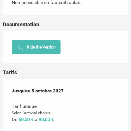
Non accessible en fauteuil roulant
Documentation
Ride the Verdon
Tarifs
Du
Jusqu'au
1 mai 2026
5 octobre 2027
au
5 octobre 2027
Tarif unique
Selon l'activité choisie
De
50,00 €
à
90,00 €