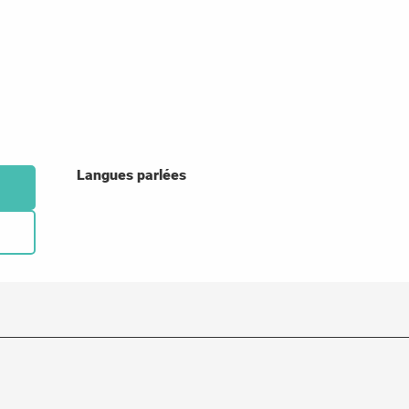
Langues parlées
Langues parlées