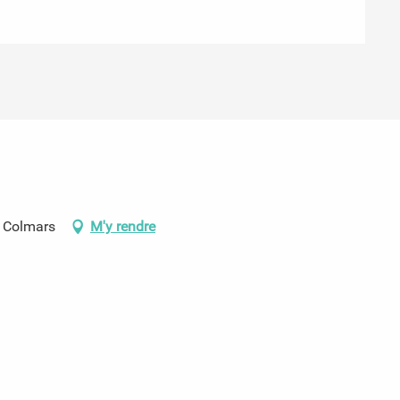
0 Colmars
M'y rendre