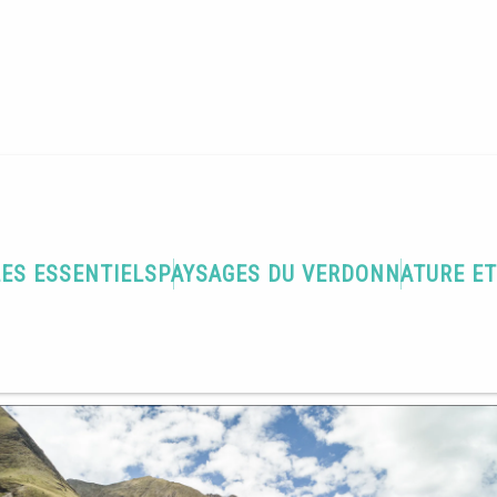
LES ESSENTIELS
PAYSAGES DU VERDON
NATURE E
lmars
M'y rendre