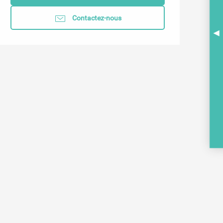
Contactez-nous
A
BR
PO