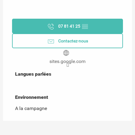
07 81 41 25
▒▒
Contactez-nous
sites.google.com
Langues parlées
Langues parlées
Environnement
Environnement
A la campagne