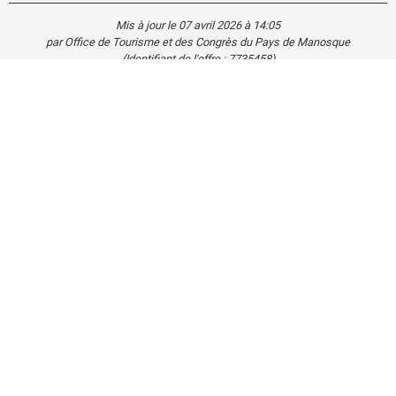
Mis à jour le 07 avril 2026 à 14:05
par Office de Tourisme et des Congrès du Pays de Manosque
(Identifiant de l'offre :
7735458
)
Agenda
Blog
Carte touristique
Se