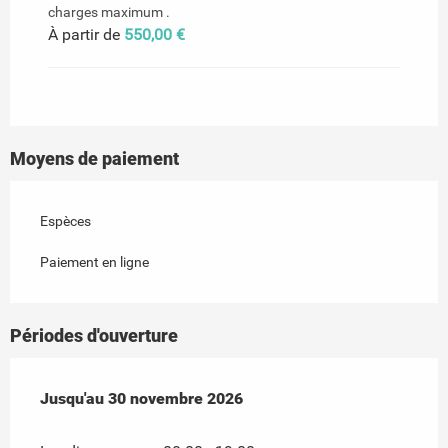
charges maximum .
À partir de
550,00 €
Moyens de paiement
Espèces
Paiement en ligne
Périodes d'ouverture
Du
Jusqu'au
1 mai 2026
30 novembre 2026
au
30 novembre 2026