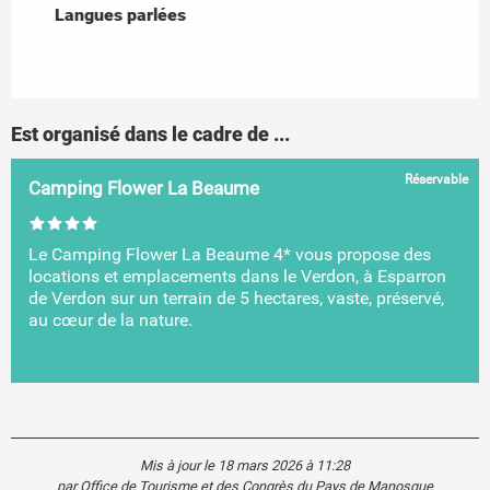
Langues parlées
Langues parlées
Est organisé dans le cadre de ...
Réservable
Camping Flower La Beaume
Le Camping Flower La Beaume 4* vous propose des
locations et emplacements dans le Verdon, à Esparron
de Verdon sur un terrain de 5 hectares, vaste, préservé,
au cœur de la nature.
Esparron-de-Verdon
Mis à jour le 18 mars 2026 à 11:28
par Office de Tourisme et des Congrès du Pays de Manosque