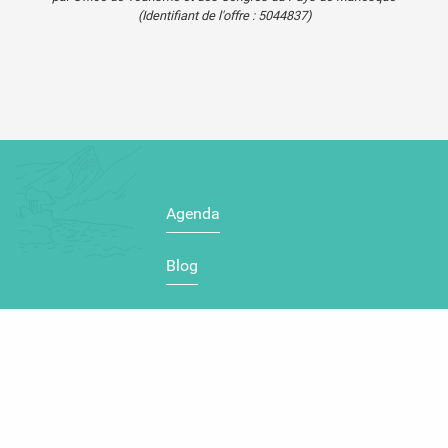
(Identifiant de l'offre :
5044837
)
Agenda
Blog
Carte touristique
Se
déplacer
dans le
Verdon
Mentions légales
Plan du site
Cookies