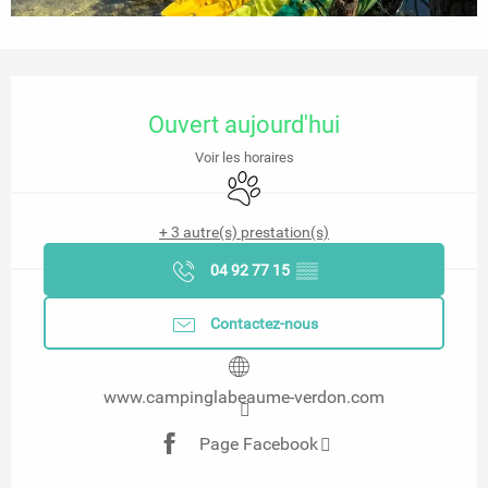
Ouverture et coordonnées
Ouvert aujourd'hui
Voir les horaires
Animaux acceptés
+ 3 autre(s) prestation(s)
04 92 77 15
▒▒
Contactez-nous
www.campinglabeaume-verdon.com
Page Facebook