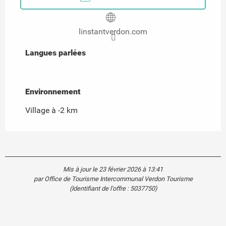
linstantverdon.com
Langues parlées
Langues parlées
Environnement
Environnement
Village à -2 km
Mis à jour le 23 février 2026 à 13:41
par Office de Tourisme Intercommunal Verdon Tourisme
(Identifiant de l'offre :
5037750
)