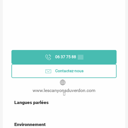
06 37 75 88
▒▒
Contactez-nous
www.lescanyonsduverdon.com
Langues parlées
Langues parlées
Environnement
Environnement