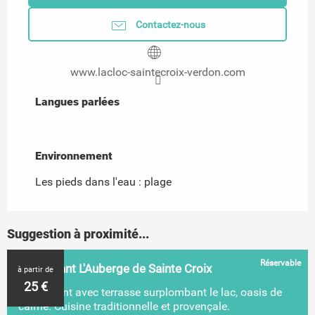
Contactez-nous
www.lacloc-saintecroix-verdon.com
Langues parlées
Langues parlées
Environnement
Environnement
Les pieds dans l'eau : plage
Suggestion à proximité...
Réservable
Restaurant L'Auberge de Sainte Croix
à partir de
25
€
Restaurant avec terrasse surplombant le lac, oasis de
calme. Cuisine traditionnelle et provençale.