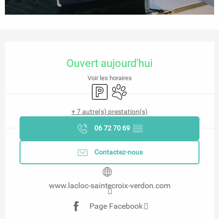
Ouverture et coordonnées
Ouvert aujourd'hui
Voir les horaires
Parking
Animaux acceptés
+ 7 autre(s) prestation(s)
06 72 70 69
▒▒
Contactez-nous
www.lacloc-saintecroix-verdon.com
Page Facebook