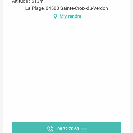
Altitude : 513m
La Plage, 04500 Sainte-Croix-du-Verdon
M'y rendre
06 72 70 69
▒▒