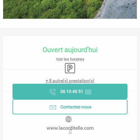
Ouverture et coordonnées
Ouvert aujourd'hui
Voir les horaires
Parking
+ 8 autre(s) prestation(s)
06 10 49 51
▒▒
Contactez-nous
www.lacorditelle.com