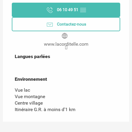
06 10 49 51
▒▒
Contactez-nous
www.lacorditelle.com
Langues parlées
Langues parlées
Environnement
Environnement
Vue lac
Vue montagne
Centre village
Itinéraire G.R. à moins d'1 km