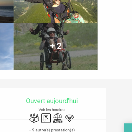
+ 2
Ouverture et coordonnées
Ouvert aujourd'hui
Voir les horaires
Salle de réunion
Parking
Aire de pique nique
WiFi
+ 9 autre(s) prestation(s)