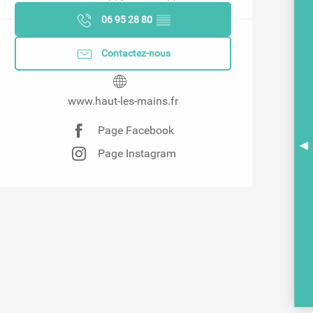
06 95 28 80
▒▒
Contactez-nous
www.haut-les-mains.fr
Page Facebook
Page Instagram
A
BR
PO