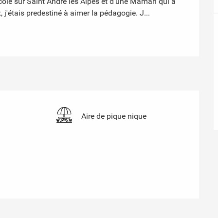
'école sur Saint André les Alpes et d'une Maman qui a 
 j'étais predestiné à aimer la pédagogie. J...
Aire de pique nique