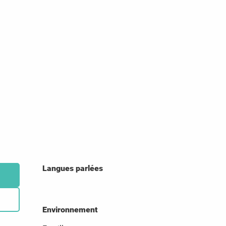
Langues parlées
Langues parlées
Environnement
Environnement