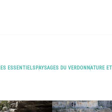
spectaculaires Gorges de Saint Pierre
Gorges de Saint Pierre
LES ESSENTIELS
PAYSAGES DU VERDON
NATURE E
 BALADE À PIED