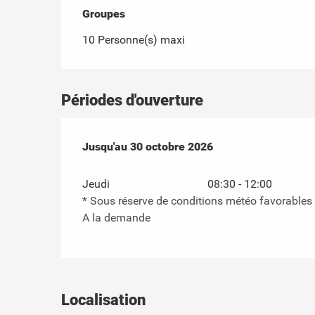
Groupes
Groupes
10 Personne(s) maxi
Périodes d'ouverture
Du
Jusqu'au
1 avril 2026
30 octobre 2026
au
30 octobre 2026
Jeudi
08:30 - 12:00
* Sous réserve de conditions météo favorables
A la demande
Localisation