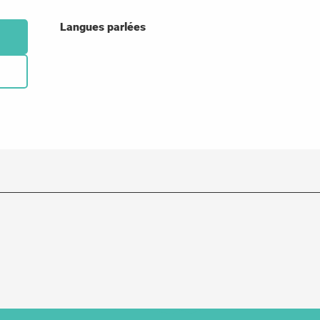
Langues parlées
Langues parlées