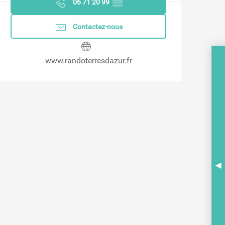
06 71 20 99
▒▒
Contactez-nous
www.randoterresdazur.fr
A
BR