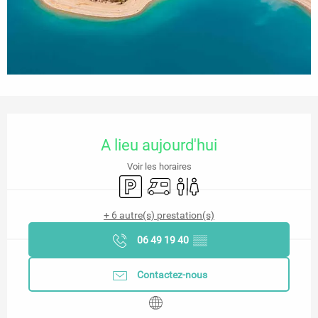
Ouverture et coordonnées
A lieu aujourd'hui
Voir les horaires
Parking
Accueil camping car
Toilettes
+ 6 autre(s) prestation(s)
06 49 19 40
▒▒
Contactez-nous