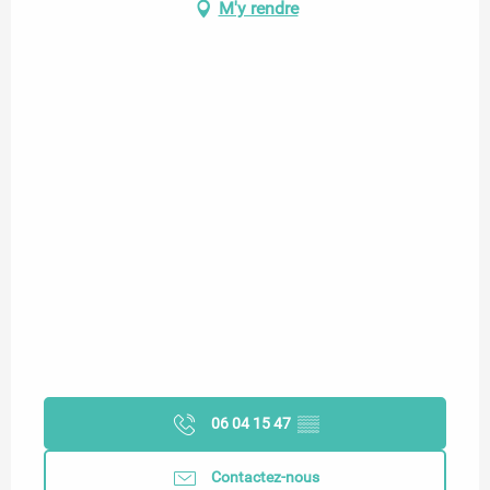
M'y rendre
06 04 15 47
▒▒
Contactez-nous