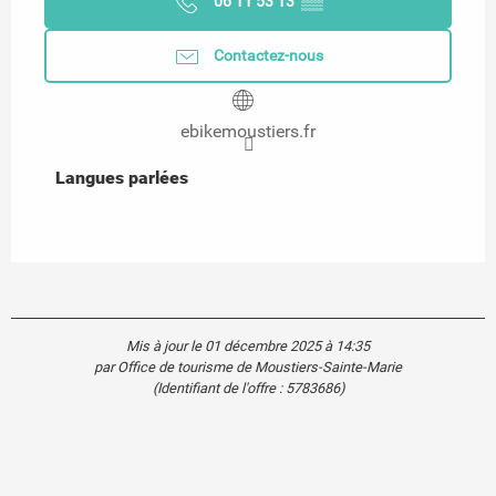
06 11 53 13
▒▒
Contactez-nous
ebikemoustiers.fr
Langues parlées
Langues parlées
Mis à jour le 01 décembre 2025 à 14:35
par Office de tourisme de Moustiers-Sainte-Marie
(Identifiant de l'offre :
5783686
)