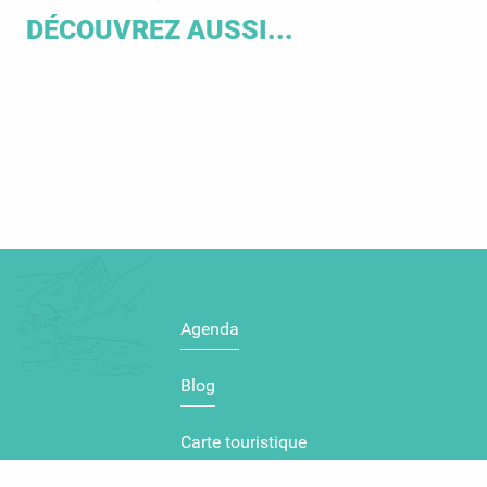
DÉCOUVREZ AUSSI...
Activités d’eau
L
Agenda
Blog
Carte touristique