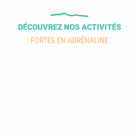
DÉCOUVREZ NOS ACTIVITÉS
FORTES EN ADRÉNALINE
Activités aériennes dans le Verdon
L
Agenda