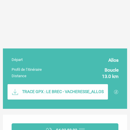
Départ
Allos
Informations pratiques
Profil de l’itinéraire
Boucle
Distance
13.0 km
Documentation
SECTI
TRACE GPX : LE BREC - VACHERESSE_ALLOS
Ouverture et coordonnées