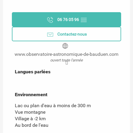
06 76 05 96
▒▒
Contactez-nous
www.observatoire-astronomique-de-bauduen.com
ouvert toute l'année
Langues parlées
Langues parlées
Environnement
Environnement
Lac ou plan d'eau à moins de 300 m
Vue montagne
Village à -2 km
Au bord de l'eau