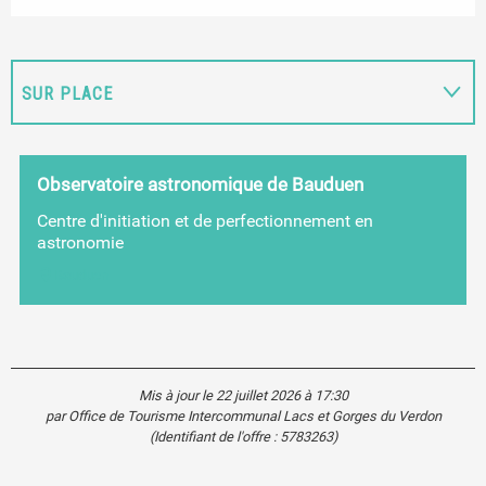
SUR PLACE
EN LIEN AVEC
Observatoire astronomique de Bauduen
Centre d'initiation et de perfectionnement en
EST ORGANISÉ DANS LE CADRE DE ...
astronomie
Bauduen
Mis à jour le 22 juillet 2026 à 17:30
par Office de Tourisme Intercommunal Lacs et Gorges du Verdon
(Identifiant de l'offre :
5783263
)