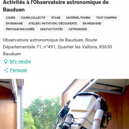
Activités à l'Observatoire astronomique de
Bauduen
COURS
COURS COLLECTIF
STAGE
MATÉRIEL FOURNI
TOUT COMPRIS
EN SEMAINE
ATELIER / INITIATION / DÉCOUVERTE
EN WEEK-END
PRATIQUE ENCADRÉE
MULTIACTIVITÉS
ASTRONOMIE
Observatoire astronomique de Bauduen, Route
Départementale 71, n°491, Quartier les Vallons, 83630
Bauduen
M'y rendre
Partager