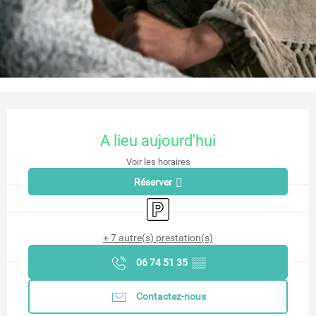
Ouverture et coordonnées
A lieu aujourd'hui
Voir les horaires
Réserver
Parking
+ 7 autre(s) prestation(s)
06 74 51 35
▒▒
Contactez-nous