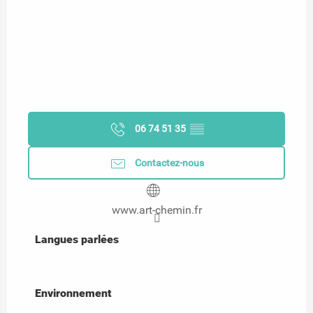
06 74 51 35
▒▒
Contactez-nous
www.art-chemin.fr
Langues parlées
Langues parlées
Environnement
Environnement