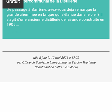
Gratuit
Musée intercommunal de la Distillerie
De passage à Barrême, avez-vous déjà remarqué la
grande cheminée en brique qui s'élance dans le ciel ? Il
s'agit d'une ancienne distillerie de lavande construite en
1905,...
Barrême
Mis à jour le 12 mai 2026 à 17:22
par Office de Tourisme Intercommunal Verdon Tourisme
(Identifiant de l'offre :
7824568
)