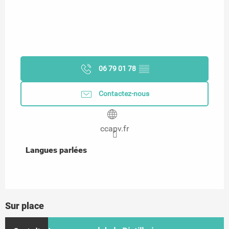
06 79 01 78
▒▒
Contactez-nous
ccapv.fr
Langues parlées
Langues parlées
Sur place