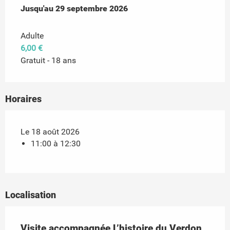
Du
Jusqu'au
3 juin 2025
29 septembre 2026
au
29 septembre 2026
Adulte
6,00 €
Gratuit - 18 ans
Horaires
Le 18 août 2026
11:00 à 12:30
Localisation
Visite accompagnée L’histoire du Verdon,