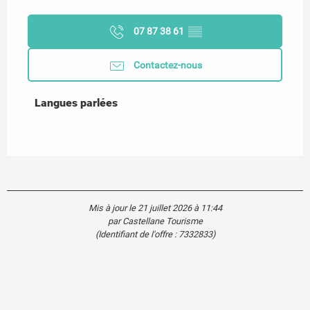
07 87 38 61
▒▒
Contactez-nous
Langues parlées
Langues parlées
Mis à jour le 21 juillet 2026 à 11:44
par Castellane Tourisme
(Identifiant de l'offre :
7332833
)