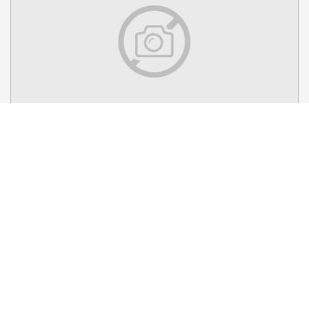
8
11
Août
Du
au
Fête de la Saint Laurent
Flayosc
1
2
3
22+
44+
67
❯
❯❯