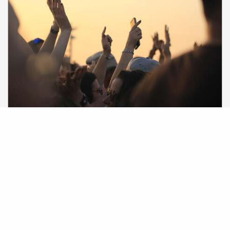
8
Samedi
Août
à 20:30
Le
Concerts de "Legends of Love and
Light"
Les Salles-sur-Verdon