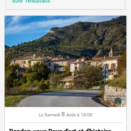
838
résultats
8
Samedi
Août
à 18:00
Le