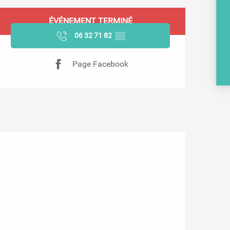
Ouverture et coordonnées
BR
ÉVÉNEMENT TERMINÉ
06 32 71 82
▒▒
Page Facebook
PO