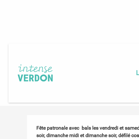
Aller
Accueil
Accueil
Agenda
Fête de Saint Jacques
au
contenu
principal
Fête de Saint Jacques
DISTRACTIONS ET LOISIRS
FÊTE LOCALE
04240 Méailles
M'y rendre
Description
Fête patronale avec  bals les vendredi et samed
soir, dimanche midi et dimanche soir, défilé co