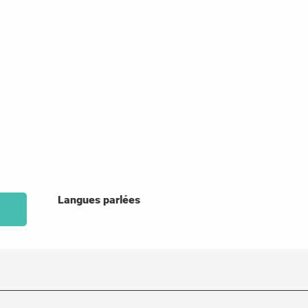
Langues parlées
Langues parlées