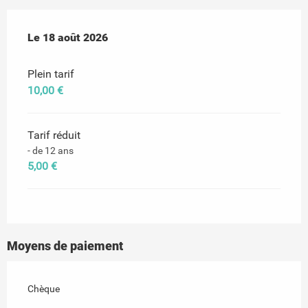
Le
Le
18 août 2026
18 août 2026
Plein tarif
10,00 €
Tarif réduit
- de 12 ans
5,00 €
Moyens de paiement
Chèque