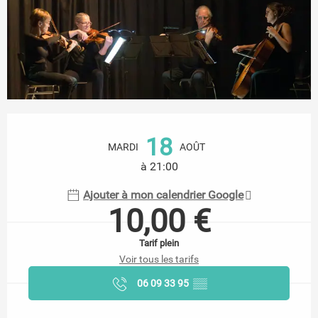
Ouverture et coordonnées
18
MARDI
AOÛT
à 21:00
Ajouter à mon calendrier Google
10,00 €
Tarif plein
Voir tous les tarifs
06 09 33 95
▒▒