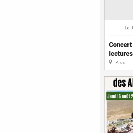
J
Le
Concert
lectures
Allos