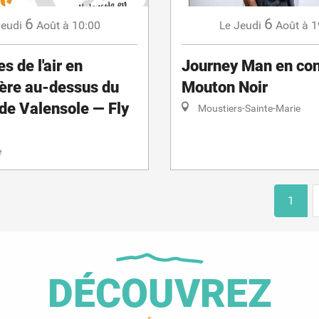
6
6
eudi
Août
à 10:00
Jeudi
Août
à 1
Le
 de l'air en
Journey Man en con
tère au-dessus du
Mouton Noir
de Valensole — Fly
Moustiers-Sainte-Marie
e
1
DÉCOUVREZ