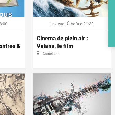
BR
6
8:00
Jeudi
Août
à 21:30
Le
Cinema de plein air :
PO
ontres &
Vaiana, le film
Castellane