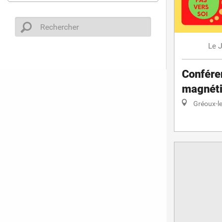
J
Le
Confére
magnét
Gréoux-le