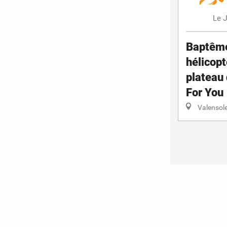
J
Le
Baptêmes
hélicop
plateau 
For You
Valensol