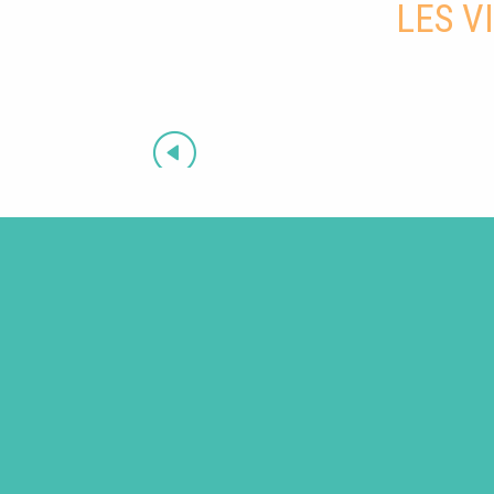
LES V
Aups