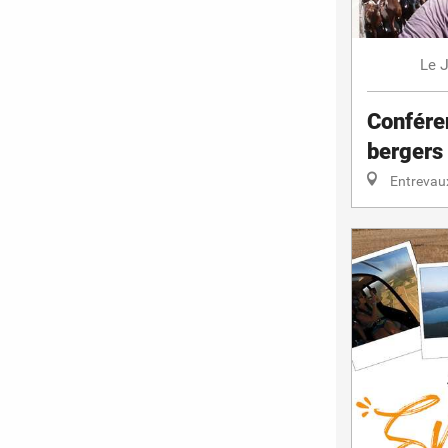
J
Le
Confére
bergers
Entrevau