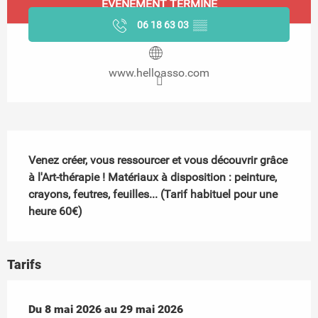
ÉVÉNEMENT TERMINÉ
06 18 63 03
▒▒
www.helloasso.com
Description
Venez créer, vous ressourcer et vous découvrir grâce 
à l'Art-thérapie ! Matériaux à disposition : peinture, 
crayons, feutres, feuilles... (Tarif habituel pour une 
heure 60€)
Tarifs
Du
Du
8 mai 2026
8 mai 2026
au
au
29 mai 2026
29 mai 2026