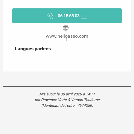
06 18 63 03
▒▒
www.helloasso.com
Langues parlées
Langues parlées
Mis à jour le 30 avril 2026 à 14:11
par Provence Verte & Verdon Tourisme
(Identifiant de l'offre :
7674259
)