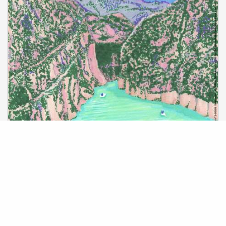
7
Vendredi
Août
à 21:00
Le
Concert de clôture - Festival de
Musique de Chambre
Aups