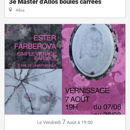
3e Master d'Allos boules carrées
Allos
7
Vendredi
Août
à 19:00
Le