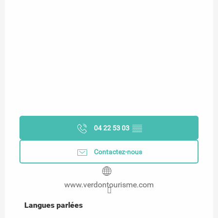
04 22 53 03
▒▒
Contactez-nous
www.verdontourisme.com
Langues parlées
Langues parlées